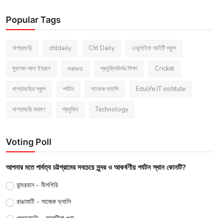
Popular Tags
খাগড়াছড়ি
chtdaily
Cht Daily
এডুলাইফ আইটি স্কুল
মুহাম্মদ আল ইমরান
news
প্রযুক্তিনির্ভর শিক্ষা
Cricket
খাগড়াছড়ির স্কুল
পর্যটন
সাজেক ভ্যালি
Edulife IT institute
খাগড়াছড়ি ভ্রমণ
প্রযুক্তি
Technology
Voting Poll
আপনার মতে পার্বত্য চট্টগ্রামের সবচেয়ে সুন্দর ও আকর্ষণীয় পর্যটন স্থান কোনটি?
বান্দরবান - নীলগিরি
রাঙামাটি - সাজেক ভ্যালি