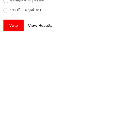
খাগড়াছড়ি - আলুটিলা গুহা
রাঙামাটি - কাপ্তাই লেক
Vote
View Results