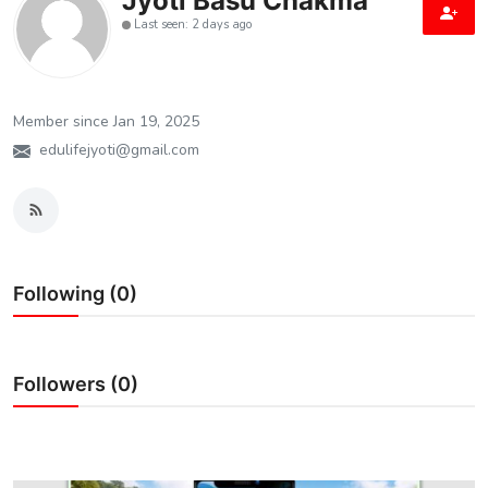
Jyoti Basu Chakma
Last seen: 2 days ago
শিক্ষা
মতামত
Member since Jan 19, 2025
সাহিত্য
edulifejyoti@gmail.com
ক্যারিয়ার
জীবনযাপন
সফলতার গল্প
Following (0)
বিশ্ব
বাণিজ্য
Followers (0)
খেলা
বিনোদন