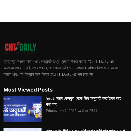
প্রত্যন্ত অঞ্চলে অবাধ এবং বস্তুনিষ্ঠ তথ্য প্রবাহ নিশ্চিত করাই #CHT Daily এর
অন্যতম লক্ষ্য । এই তথ্য প্রবাহ যে কোনো ব্যক্তি বা অঞ্চলকে এগিয়ে নিয়ে যাবে আরও
কয়েক ধাপ, এই বিশ্বাস সঙ্গে নিয়েই #CHT Daily এর পথ চলা শুরু।
Most Viewed Posts
২০২৫ সালে ফেসবুক থেকে ভিউ অনুযায়ী কত টাকা আয়
করা যায়
Pritmoy
Jan 7, 2025
0
2594
বাংলাদেশের শীর্ষ ১০ জন অভিনেতার তালিকায় আছেন যারা