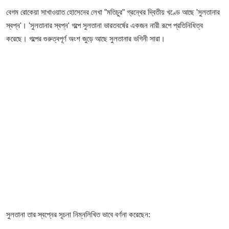
চাকরি
বেগম রোকেয়া সাখাওয়াত হোসেনের লেখা "মতিচুর" গ্রন্থের দ্বিতীয় খণ্ডে আছে 'সুলতানার
স্বপ্ন'। 'সুলতানার স্বপ্ন' গল্পে সুলতানা ভারতবর্ষের একজন নারী রূপে প্রতিনিধিত্ব
অন্যান্য
করেছে। গল্পের গুরুত্বপূর্ণ অংশ জুড়ে আছে সুলতানার ভগিনী সারা।
গ্যালারি
সুলতানা তার স্বপ্নের সূচনা নিম্নলিখিত ভাবে বর্ণনা করেছেন: