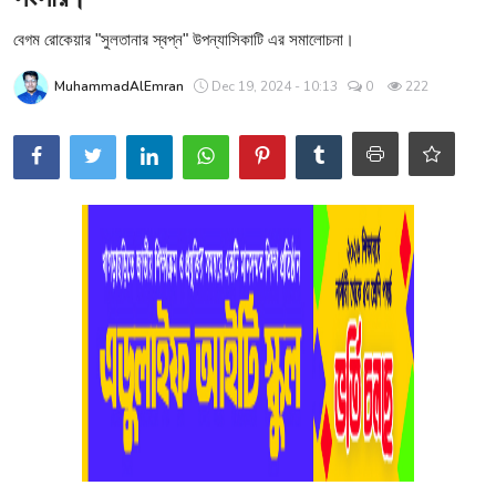
শিক্ষা
বেগম রোকেয়ার "সুলতানার স্বপ্ন" উপন্যাসিকাটি এর সমালোচনা।
মতামত
MuhammadAlEmran
Dec 19, 2024 - 10:13
0
222
সাহিত্য
ক্যারিয়ার
জীবনযাপন
সফলতার গল্প
বিশ্ব
বাণিজ্য
খেলা
বিনোদন