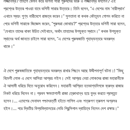
লজ্জানম্র? তাহলে কেমন করে ভগিনী সারা পুরুষদের ভীরু ও লজ্জানম্র বললেন? এই
প্রশ্নের উত্তর পাওয়া যাবে ভগিনী সারার উত্তরে। তিনি বলেন, "এ দেশের নাম 'নারীস্থান'
এখানে স্বয়ং পুণ্য নারীবেশে রাজত্ব করেন।" সুলতানা বা কথক কৌতূহল গোপন করিতে না
পেরে ভগিনী সারাকে জিজ্ঞেস করেন, "পুরুষরা কোথায়?" প্রশ্নের উত্তরে ভগিনী সারা বলেন,
"যেখানে তাদের থাকা উচিত সেইখানে, অর্থাৎ তাহাদের উপযুক্ত স্থানে।" কথক উপযুক্ত
স্থানের অর্থ জানতে চাইলে সারা বলেন, "এ দেশের পুরুষজাতি গৃহাভ্যন্তরে অবরুদ্ধ
থাকে।"
ঐ দেশে পুরুষজাতিকে গৃহাভ্যন্তরে অবরুদ্ধ রাখার পিছনে আছে উদ্দীপনাপূর্ণ ঘটনা।! "কিছু
বিদেশী লোক এ দেশে আসিয়া আশ্রয় লইল। সেই আশ্রয় নেয়া লোকদের রাজা মহারানীকে
ঐ আসামী ধরিয়ে দিতে অনুরোধ করিলেন। মহারানী আশ্রিত হতভাগ্যদিগকে ক্রুদ্ধ রাজার
নিকট ধরিয়ে দিলেন না। প্রবল ক্ষমতাশালী রাজা ত্রুোধান্ধ হয়ে যুদ্ধ করতে প্রস্তুত
হলেন।... এদেশের সেনাদল পশ্চাৎবর্ত্তী হইতে লাগিল এবং শত্রুগণ ত্রুমশ অগ্রসর
হইল।... পরে দ্বিতীয় বিশ্ববিদ্যালয়ের লেডি প্রিন্সিপাল দ্বায়িত্ব নিলেন দেশ রক্ষার।"