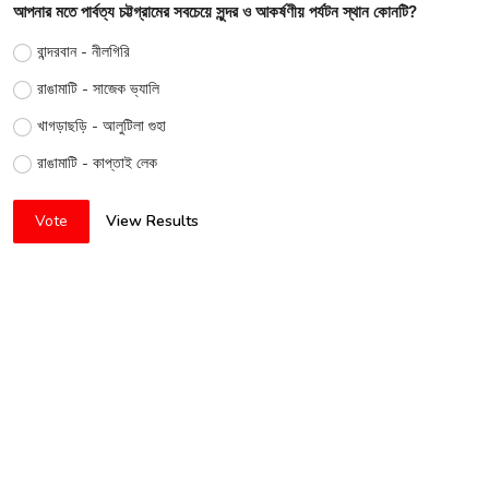
আপনার মতে পার্বত্য চট্টগ্রামের সবচেয়ে সুন্দর ও আকর্ষণীয় পর্যটন স্থান কোনটি?
বান্দরবান - নীলগিরি
রাঙামাটি - সাজেক ভ্যালি
খাগড়াছড়ি - আলুটিলা গুহা
রাঙামাটি - কাপ্তাই লেক
Vote
View Results