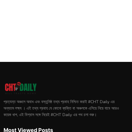
প্রত্যন্ত অঞ্চলে অবাধ এবং বস্তুনিষ্ঠ তথ্য প্রবাহ নিশ্চিত করাই #CHT Daily এর
অন্যতম লক্ষ্য । এই তথ্য প্রবাহ যে কোনো ব্যক্তি বা অঞ্চলকে এগিয়ে নিয়ে যাবে আরও
কয়েক ধাপ, এই বিশ্বাস সঙ্গে নিয়েই #CHT Daily এর পথ চলা শুরু।
Most Viewed Posts