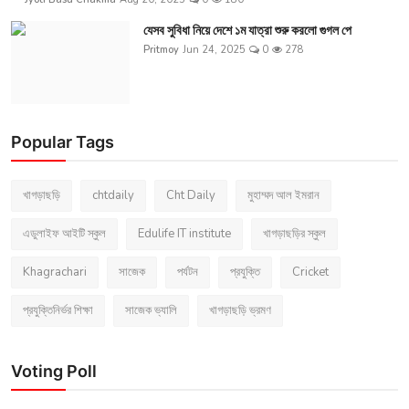
যেসব সুবিধা নিয়ে দেশে ১ম যাত্রা শুরু করলো গুগল পে
Pritmoy
Jun 24, 2025
0
278
Popular Tags
খাগড়াছড়ি
chtdaily
Cht Daily
মুহাম্মদ আল ইমরান
এডুলাইফ আইটি স্কুল
Edulife IT institute
খাগড়াছড়ির স্কুল
Khagrachari
সাজেক
পর্যটন
প্রযুক্তি
Cricket
প্রযুক্তিনির্ভর শিক্ষা
সাজেক ভ্যালি
খাগড়াছড়ি ভ্রমণ
Voting Poll