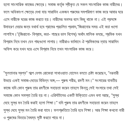
হলো সাংসারিক কাজের ক্ষেত্রে। সমাজ কর্তৃক স্বীকৃত যে সকল সাংসারিক কাজ নারীদের।
ফলে অধিকাংশ ক্ষেত্রে দেখা যায় সারাদিন একজন পরুষের সমপরিমাণ কাজ করে আবার ঘরে
এসে নারীকে ঘরের কাজ করতে হয়। নারীদের অবসর বলে কিছু থাকে না। এই প্রসঙ্গে
উদাহরণ দেয়ার জন্য যথার্থ হবে গ্রামের প্রচলিত প্রবাদ,"জিরানোর সময় এই কচা গুলো
লাগাইস।"(জিরানো- বিশ্রাম, কচা- গাছের ডাল বিশেষ) অর্থাৎ মালিক বলছে, শ্রমিক যখন
বিশ্রাম নিবে তখন যেন গাছগুলো লাগায়। নারীরাও বর্তমানে ঐ শ্রমিকদের ন্যায় সারাদিন
অফিস করে যখন ঘরে এসে বিশ্রাম নিবে তখন সাংসারিক কাজ করে।
"সুলতানার স্বপ্ন" গল্পে বেগম রোকেয়া সাখাওয়াত হোসেন বলতে চেষ্টা করেছেন, "নরনারী
উভয়ে একই সমাজ-দেহের বিভিন্ন অঙ্গ,
—
পুরুষ শরীর, রমণী মন।" সংসারের যাবতীয়
কাজে যদি কোন পুরুষ তার রমণীকে সহায়তা করেন তাহলে কিন্তু সেই সংসারে তথা সেই
সমাজে কোন সমস্যা তৈরি হয় না। এরিস্টটলের একটি উক্তিতে এমন বলা আছে, "সুস্থ
দেহে সুস্থ মন তৈরি করাই হলো শিক্ষা।" যদি পুরুষ তার রমণীকে সহায়তা করেন তাহলে
সুস্থ দেহে সুস্থ মন তৈরি করা যাবে। ফলশ্রুতিতে তৈরি হবে শিক্ষা। আর শিক্ষা কখনো নারী
ও পুরুষের ভিতরে বৈষম্য সৃষ্টি করতে পারে না।