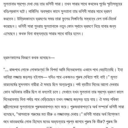
সুলতানার স্বপ্নে দেখা দেয় তার ভগিনী সারা। তখন সারার সাথে কথকের পূর্বের স্মৃতিসমূহের
বহিঃপ্রকাশ ঘটে। দার্জিলিং অবস্থান কালে সুলতানা তার ভগিনী সারার সাথে ভ্রমণ
করতেন। উদ্ভিদকাননে ভ্রমণের সময় তারা ফুলের লিঙ্গনির্ণয় সম্বন্ধে বেশ তর্ক-বিতর্ক
করেছেন। ভগিনী সারা পুনরায় সুলতানাকে নতুন কোন স্থানে ভ্রমণে নিয়ে যাবার জন্য
এসেছেন। কথক বিনা বাক্যব্যয়ে সারার সাথে বাহির হলেন।
ভ্রমণকালের বিবরণে কথক বলেছেন
—
"... রাজপথে লোকে লোকারণ্য! কি বিপদ! আমি দিনেরবেলায় এভাবে পথে বেড়াইতেছি। ইহা
ভাবিয়া লজ্জায় জড়সড় হইলাম
—
যদিও পথে একজনও পুরুষ দেখিতে পাই নাই।" মূলত
ভারতবর্ষের মুসলমান নারীরা ঐ সময়ে ছিল অন্তঃপুরে। পর্দা ব্যতীত দিনের আলো দেখবার
কোন অধিকার নারীর ছিল না বললেই চলে। সেখানে যখন সুলতানা তার স্বপ্নে ভ্রমণ কালে
দিনেরবেলায় বিনা পর্দায় পথে বেড়িয়েছেন তখন লজ্জায় জড়সড় হয়ে যায়। ঐ সময় পথিকা
স্ত্রীলোকেরা সুলতানাকে পুরুষভাবাপন্ন মনে করে। পুরুষভাবাপন্ন'র অর্থ সম্পর্কে ভগিনী সারা
বলেছেন, "আপনাকে পরুষের মত ভীরু ও লজ্জানম্র দেখায়।" ভগিনী সারার অর্থ বিশ্লেষণ
শুনে ভাতরবর্ষের লোক হিসেবে মনের অভ্যন্তরে প্রশ্ন জাগবে পুরুষ কি ভীরু? পুরুষ কি