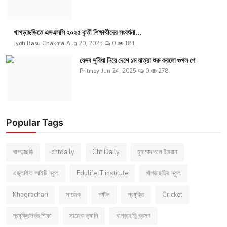
খাগড়াছড়িতে এসএসসি ২০২৫ কৃতী শিক্ষার্থীদের সংবর্ধনা...
Jyoti Basu Chakma
Aug 20, 2025
0
181
যেসব সুবিধা নিয়ে দেশে ১ম যাত্রা শুরু করলো গুগল পে
Pritmoy
Jun 24, 2025
0
278
Popular Tags
খাগড়াছড়ি
chtdaily
Cht Daily
মুহাম্মদ আল ইমরান
এডুলাইফ আইটি স্কুল
Edulife IT institute
খাগড়াছড়ির স্কুল
Khagrachari
সাজেক
পর্যটন
প্রযুক্তি
Cricket
প্রযুক্তিনির্ভর শিক্ষা
সাজেক ভ্যালি
খাগড়াছড়ি ভ্রমণ