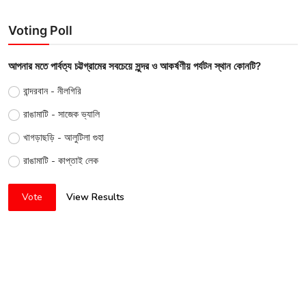
Voting Poll
আপনার মতে পার্বত্য চট্টগ্রামের সবচেয়ে সুন্দর ও আকর্ষণীয় পর্যটন স্থান কোনটি?
বান্দরবান - নীলগিরি
রাঙামাটি - সাজেক ভ্যালি
খাগড়াছড়ি - আলুটিলা গুহা
রাঙামাটি - কাপ্তাই লেক
Vote
View Results