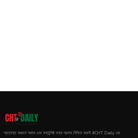
প্রত্যন্ত অঞ্চলে অবাধ এবং বস্তুনিষ্ঠ তথ্য প্রবাহ নিশ্চিত করাই #CHT Daily এর