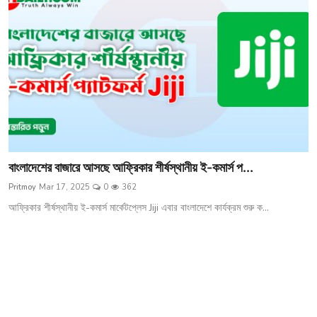
শিক্ষা
মতামত
সাহিত্য
ক্যারিয়ার
জীবনযাপন
বাংলাদেশের বাজারে আসছে আফ্রিকার শীর্ষস্থানীয় ই-কমার্স প...
সফলতার গল্প
Pritmoy
Mar 17, 2025
0
362
বিশ্ব
আফ্রিকার শীর্ষস্থানীয় ই-কমার্স মার্কেটপ্লেস Jiji এবার বাংলাদেশে কার্যক্রম শুরু ক...
বাণিজ্য
খেলা
বিনোদন