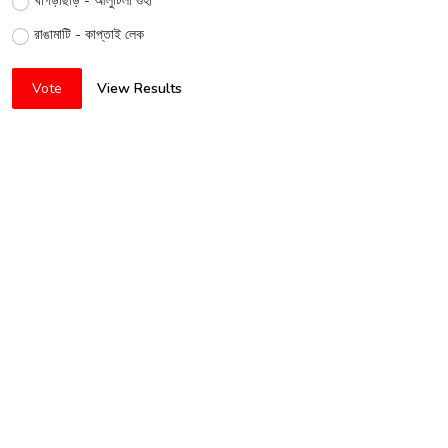
খাগড়াছড়ি - আলুটিলা গুহা
রাঙামাটি - কাপ্তাই লেক
Vote
View Results