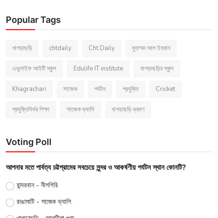
Popular Tags
খাগড়াছড়ি
chtdaily
Cht Daily
মুহাম্মদ আল ইমরান
এডুলাইফ আইটি স্কুল
Edulife IT institute
খাগড়াছড়ির স্কুল
Khagrachari
সাজেক
পর্যটন
প্রযুক্তি
Cricket
প্রযুক্তিনির্ভর শিক্ষা
সাজেক ভ্যালি
খাগড়াছড়ি ভ্রমণ
Voting Poll
আপনার মতে পার্বত্য চট্টগ্রামের সবচেয়ে সুন্দর ও আকর্ষণীয় পর্যটন স্থান কোনটি?
বান্দরবান - নীলগিরি
রাঙামাটি - সাজেক ভ্যালি