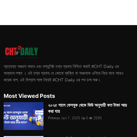
প্রত্যন্ত অঞ্চলে অবাধ এবং বস্তুনিষ্ঠ তথ্য প্রবাহ নিশ্চিত করাই #CHT Daily এর
অন্যতম লক্ষ্য । এই তথ্য প্রবাহ যে কোনো ব্যক্তি বা অঞ্চলকে এগিয়ে নিয়ে যাবে আরও
কয়েক ধাপ, এই বিশ্বাস সঙ্গে নিয়েই #CHT Daily এর পথ চলা শুরু।
Most Viewed Posts
২০২৫ সালে ফেসবুক থেকে ভিউ অনুযায়ী কত টাকা আয়
করা যায়
Pritmoy
Jan 7, 2025
0
2595